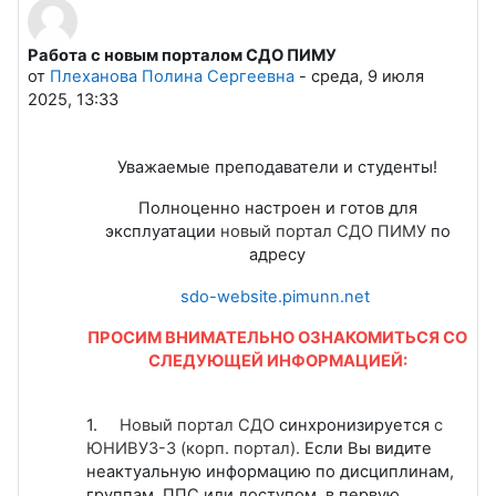
Работа с новым порталом СДО ПИМУ
Количество ответов: 0
от
Плеханова Полина Сергеевна
-
среда, 9 июля
2025, 13:33
Уважаемые преподаватели и студенты!
Полноценно настроен и готов для
эксплуатации
новый портал СДО ПИМУ
по
адресу
sdo-website.pimunn.net
ПРОСИМ ВНИМАТЕЛЬНО ОЗНАКОМИТЬСЯ СО
СЛЕДУЮЩЕЙ ИНФОРМАЦИЕЙ:
1.
Новый портал СДО
синхронизируется
с
ЮНИВУЗ-3 (корп. портал)
.
Если Вы видите
неактуальную информацию по дисциплинам,
группам, ППС или доступом, в первую