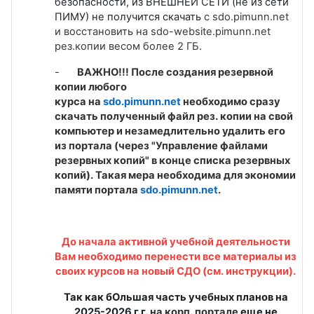
безопасности, из ВНЕШНЕЙ СЕТИ (не из сети
ПИМУ) не получится скачать
с
sdo.pimunn.net
и восстановить на
sdo-website.pimunn.net
рез.копии весом более 2 ГБ.
-
ВАЖНО!!! После создания резервной
копии любого
курса на
sdo.pimunn.net
необходимо сразу
скачать полученный файл рез. копии на свой
компьютер и незамедлительно удалить его
из портала (через "Управление файлами
резервных копий" в конце списка резервных
копий). Такая мера необходима для экономии
памяти портала
sdo.pimunn.net
.
До начала активной учебной деятельности
Вам необходимо перенести все материалы из
своих курсов
на новый СДО
(
см. инструкции
).
Так как бОльшая часть учебных планов на
2025-2026 г.г.
на корп. портале
еще не