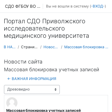
Перейти к основному содержанию
СДО ФГБОУ ВО ПИМУ МЗ РФ
Вы не вошли в систему (
-ВХОД-
)
Портал СДО Приволжского
исследовательского
медицинского университета
В НАЧАЛО
Страницы сайта
Новости сайта
Массовая блокировка учетных записей
Новости сайта
Массовая блокировка учетных записей
← ВАЖНАЯ ИНФОРМАЦИЯ
Режим отображения
Массовая блокировка учетных записей
Количество ответов: 0