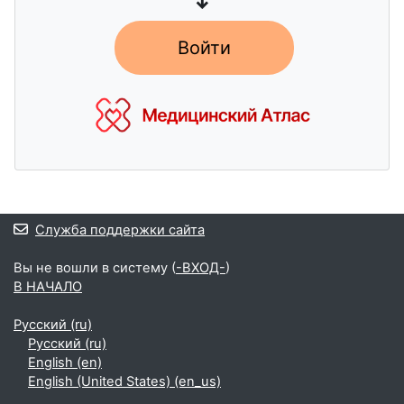
↓
Войти
Блоки
Служба поддержки сайта
Вы не вошли в систему (
-ВХОД-
)
В НАЧАЛО
Русский ‎(ru)‎
Русский ‎(ru)‎
English ‎(en)‎
English (United States) ‎(en_us)‎