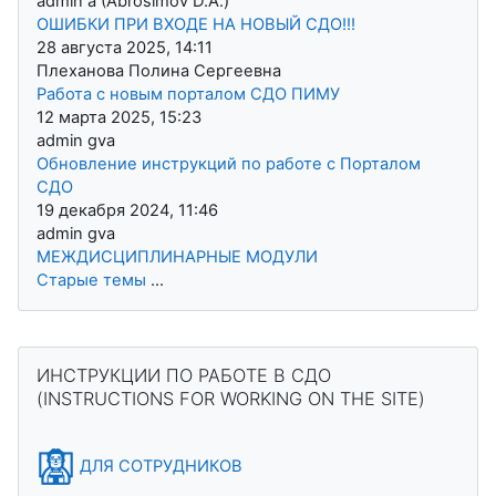
admin a (Abrosimov D.A.)
ОШИБКИ ПРИ ВХОДЕ НА НОВЫЙ СДО!!!
28 августа 2025, 14:11
Плеханова Полина Сергеевна
Работа с новым порталом СДО ПИМУ
12 марта 2025, 15:23
admin gva
Обновление инструкций по работе с Порталом
СДО
19 декабря 2024, 11:46
admin gva
МЕЖДИСЦИПЛИНАРНЫЕ МОДУЛИ
Старые темы
...
Блоки
Пропустить ИНСТРУКЦИИ ПО РАБОТЕ В СДО (INSTRUCTION
ИНСТРУКЦИИ ПО РАБОТЕ В СДО
(INSTRUCTIONS FOR WORKING ON THE SITE)
ДЛЯ СОТРУДНИКОВ