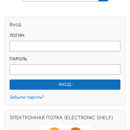
Поиск курса
Блоки
Пропустить Вход
Вход
ЛОГИН
ПАРОЛЬ
Забыли пароль?
Пропустить ЭЛЕКТРОННАЯ ПОЛКА (ELECTRONIC SHELF)
ЭЛЕКТРОННАЯ ПОЛКА (ELECTRONIC SHELF)