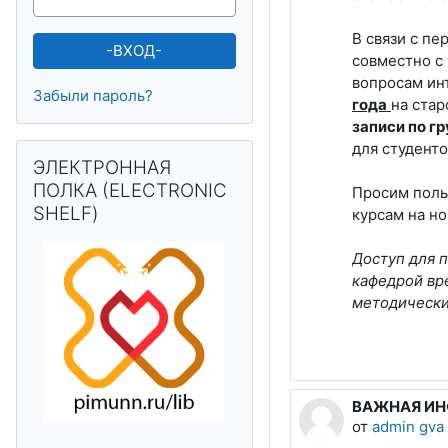
В связи с пе
совместно с
вопросам ин
Забыли пароль?
года
на стар
записи по г
для студент
Пропустить ЭЛЕКТРОННАЯ ПОЛКА (ELECTRONIC SHELF)
ЭЛЕКТРОННАЯ
ПОЛКА (ELECTRONIC
Просим поль
SHELF)
курсам на н
Доступ для п
кафедрой
вр
методически
ВАЖНАЯ И
от
admin gva