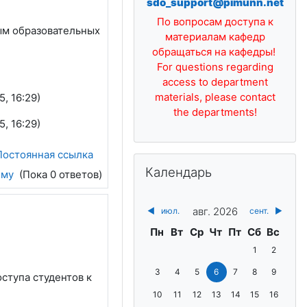
sdo_support@pimunn.net
По вопросам доступа к
ым образовательных
материалам кафедр
обращаться на кафедры!
For questions regarding
access to department
materials, please contact
, 16:29)
the departments!
, 16:29)
Постоянная ссылка
Пропустить Календарь
Календарь
ему
(Пока 0 ответов)
авг. 2026
◀︎
июл.
сент.
▶︎
Понедельник
Вторник
Среда
Четверг
Пятница
Суббота
Воскре
Пн
Вт
Ср
Чт
Пт
Сб
Вс
Нет событий, с
Нет событи
1
2
Нет событий, понедельник 3 августа
Нет событий, вторник 4 августа
Нет событий, среда 5 августа
Нет событий, четверг 6 
Нет событий, пятниц
Нет событий, с
Нет событи
3
4
5
6
7
8
9
оступа студентов к
Нет событий, понедельник 10 августа
Нет событий, вторник 11 августа
Нет событий, среда 12 август
Нет событий, четверг 13
Нет событий, пятниц
Нет событий, с
Нет событи
10
11
12
13
14
15
16