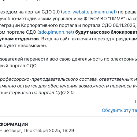
реходом на портал СДО 2.0 (
sdo-website.pimunn.net
) по реш
 учебно-методическим управлением ФГБОУ ВО "ПИМУ" на с
теграции Корпоративного портала и портала СДО 06.11.2025
ом портале СДО (
sdo.pimunn.net
)
будут массово блокирова
руппам студентов
. Вход на сайт, включая переход к раздела
ов будет невозможен.
зователей перенести всю свою деятельность по электронн
овый портал СДО.
рофессорско-преподавательского состава, ответственных и 
еменно остается для обеспечения
возможности переноса у
х материалов на портал СДО 2.0.
Обсудить эту т
НФОРМАЦИЯ
-
четверг, 16 октября 2025, 16:29