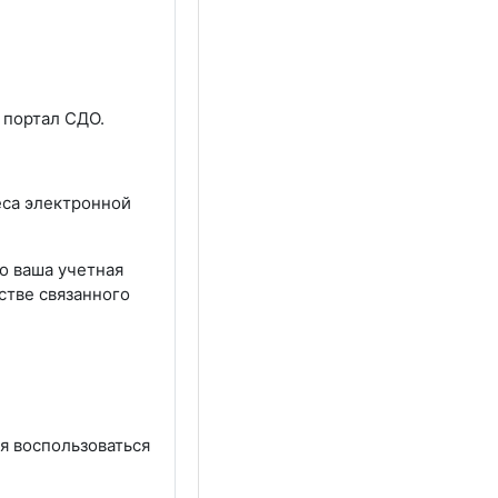
 портал СДО.
еса электронной
то ваша учетная
естве связанного
я воспользоваться