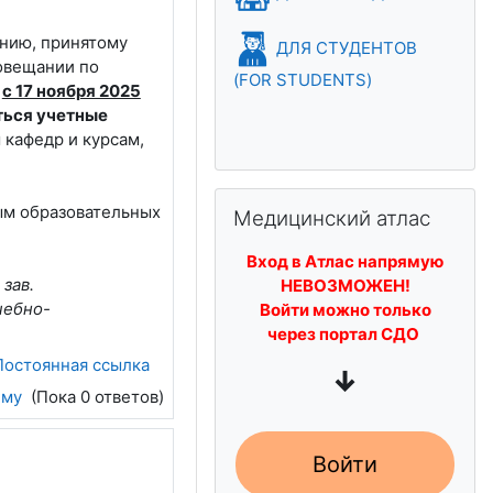
ению, принятому
ДЛЯ СТУДЕНТОВ
овещании по
(FOR STUDENTS)
,
с 17 ноября 2025
ться учетные
м кафедр и курсам,
Пропустить Медицинский атлас
ым образовательных
Медицинский атлас
Вход в Атлас напрямую
зав.
НЕВОЗМОЖЕН!
чебно-
Войти можно только
через портал СДО
Постоянная ссылка
↓
ему
(Пока 0 ответов)
Войти