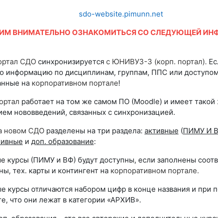
sdo-website.pimunn.net
ИМ ВНИМАТЕЛЬНО ОЗНАКОМИТЬСЯ СО СЛЕДУЮЩЕЙ ИН
ортал СДО
синхронизируется
с ЮНИВУЗ-3 (корп. портал)
.
Ес
ю информацию по дисциплинам, группам, ППС или доступом,
анные на
корпоративном портале
!
ортал
работает на том же самом ПО (
Moodle
) и имеет тако
ием нововведений, связанных с синхронизацией.
а новом СДО
разделены на три раздела:
активные
(
ПИМУ И 
хивные
и
доп. образование
:
курсы (ПИМУ и ВФ) будут доступны, если заполнены соот
ы, тех. карты и контингент на
корпоративном портале.
курсы отличаются набором цифр в конце названия и при п
е, что они лежат в категории «АРХИВ».