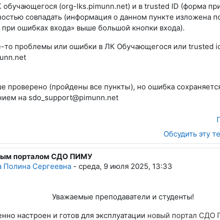
К обучающегося (org-lks.pimunn.net) и в trusted ID (форма пр
остью совпадать (информация о данном пункте изложена п
 при ошибках входа» выше большой кнопки входа).
е-то проблемы или ошибки в ЛК Обучающегося или trusted i
unn.net
е проверено (пройдены все пункты), но ошибка сохраняется
ием на sdo_support@pimunn.net
Обсудить эту т
овым порталом СДО ПИМУ
а Полина Сергеевна
-
среда, 9 июля 2025, 13:33
Уважаемые преподаватели и студенты!
нно настроен и готов для эксплуатации
новый портал СДО