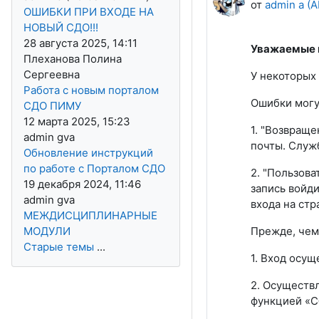
от
admin a (A
ОШИБКИ ПРИ ВХОДЕ НА
НОВЫЙ СДО!!!
28 августа 2025, 14:11
Уважаемые 
Плеханова Полина
Сергеевна
У некоторых 
Работа с новым порталом
Ошибки могу
СДО ПИМУ
12 марта 2025, 15:23
1. "Возвращ
admin gva
почты. Служ
Обновление инструкций
по работе с Порталом СДО
2. "Пользова
19 декабря 2024, 11:46
запись войди
admin gva
входа на стр
МЕЖДИСЦИПЛИНАРНЫЕ
МОДУЛИ
Прежде, чем 
Старые темы
...
1. Вход осущ
2. Осуществл
функцией «С