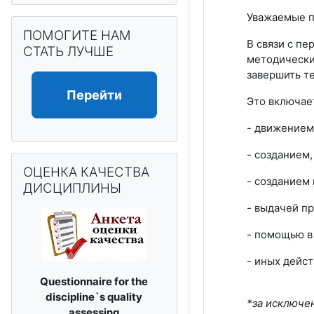
Уважаемые п
Пропустить ПОМОГИТЕ НАМ СТАТЬ ЛУЧШЕ
ПОМОГИТЕ НАМ
В связи с п
СТАТЬ ЛУЧШЕ
методически
завершить т
Перейти
Это включае
- движением
- созданием
Пропустить ОЦЕНКА КАЧЕСТВА ДИСЦИПЛИНЫ
ОЦЕНКА КАЧЕСТВА
- созданием 
ДИСЦИПЛИНЫ
- выдачей п
- помощью в
- иных дейс
Questionnaire for the
discipline`s
quality
*за исключе
assessing