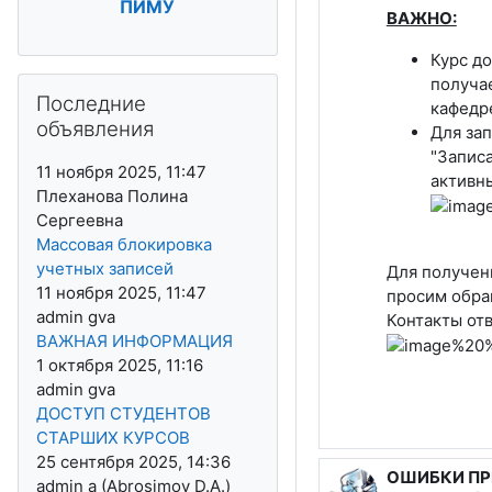
ПИМУ
ВАЖНО:
Курс до
Пропустить Последние объявления
получае
Последние
кафедр
объявления
Для за
"Записа
11 ноября 2025, 11:47
активны
Плеханова Полина
Сергеевна
Массовая блокировка
учетных записей
Для получен
11 ноября 2025, 11:47
просим обра
admin gva
Контакты от
ВАЖНАЯ ИНФОРМАЦИЯ
1 октября 2025, 11:16
admin gva
ДОСТУП СТУДЕНТОВ
СТАРШИХ КУРСОВ
25 сентября 2025, 14:36
ОШИБКИ ПРИ
admin a (Abrosimov D.A.)