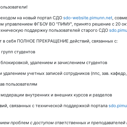
ользователи!
ереходом на новый портал СДО
sdo-website.pimunn.net
, совм
м управлением ФГБОУ ВО "ПИМУ", принято решение
с 20 о
ехническую поддержку пользователей старого СДО
sdo.pimu
т в себя ПОЛНОЕ ПРЕКРАЩЕНИЕ действий, связанных с:
 групп студентов
, блокировкой, удалением и зачислением студентов
и удалением учетных записей сотрудников (ппс, зав. кафедр
рав пользователям
 модерации внутренних и внешних курсов и разделов
твий, связанных с технической поддержкой портала
sdo.pimu
нием проблем с доступом ответственных и преподавателей 