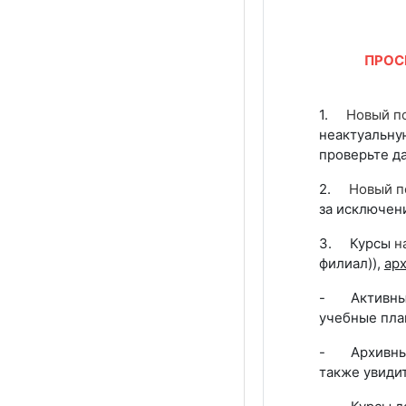
ПРОС
1.
Новый п
неактуальну
проверьте д
2.
Новый п
за исключен
3. Курсы
н
филиал)),
ар
- Активные 
учебные план
- Архивные 
также увидит