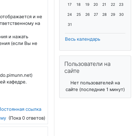
Нет событий, понедельник 17 августа
Нет событий, вторник 18 августа
Нет событий, среда 19 август
Нет событий, четверг 20
Нет событий, пятниц
Нет событий, с
Нет событи
17
18
19
20
21
22
23
Нет событий, понедельник 24 августа
Нет событий, вторник 25 августа
Нет событий, среда 26 авгус
Нет событий, четверг 27
Нет событий, пятниц
Нет событий, с
Нет событ
24
25
26
27
28
29
30
 отображается и не
Нет событий, понедельник 31 августа
ответственному на
31
ния и нажать
Весь календарь
ения (если Вы не
Пропустить Пользователи на сайт
Пользователи на
сайте
do.pimunn.net)
ей кафедре.
Нет пользователей на
сайте (последние 1 минут)
Постоянная ссылка
ему
(Пока 0 ответов)