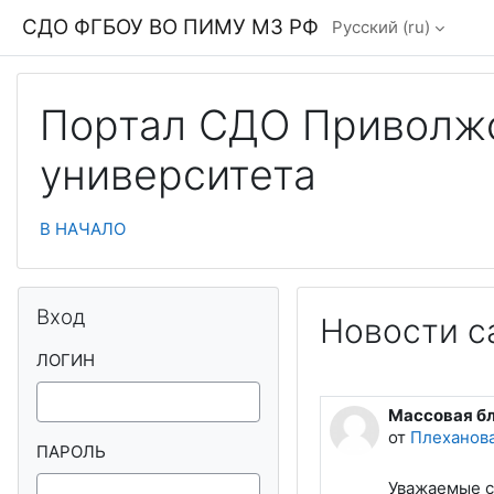
Перейти к основному содержанию
СДО ФГБОУ ВО ПИМУ МЗ РФ
Русский ‎(ru)‎
Портал СДО Приволжс
университета
В НАЧАЛО
Блоки
Пропустить Вход
Вход
Новости с
ЛОГИН
Массовая бл
от
Плеханов
ПАРОЛЬ
Уважаемые с