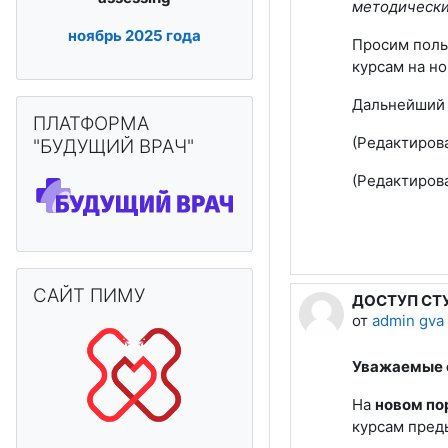
методически
ноябрь
2025 года
Просим поль
курсам на н
Дальнейший 
Пропустить ПЛАТФОРМА "БУДУЩИЙ ВРАЧ"
ПЛАТФОРМА
(Редактиров
"БУДУЩИЙ ВРАЧ"
(Редактиров
Пропустить САЙТ ПИМУ
САЙТ ПИМУ
ДОСТУП СТ
от
admin gva
Уважаемые 
На
новом по
курсам пред