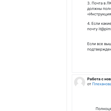
3. Почта в Л
должны полн
«Инструкция
4. Если каки
почту it@pim
Если все выш
подтвержден
Работа с н
от
Плеханов
Полноце