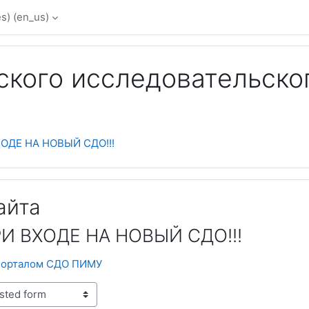
) ‎(en_us)‎
кого исследовательско
ОДЕ НА НОВЫЙ СДО!!!
 WORKING ON THE SITE)
айта
И ВХОДЕ НА НОВЫЙ СДО!!!
 порталом СДО ПИМУ