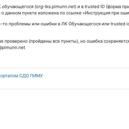
К обучающегося (org-lks.pimunn.net) и в trusted ID (форма 
 о данном пункте изложена по ссылке «Инструкция при оши
е-то проблемы или ошибки в ЛК Обучающегося или trusted id
ше проверено (пройдены все пункты), но ошибка сохраняетс
@pimunn.net
 порталом СДО ПИМУ