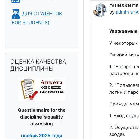
ОШИБКИ ПРИ
Number of rep
by
admin a (A
ДЛЯ СТУДЕНТОВ
(FOR STUDENTS)
Уважаемые 
У некоторых 
Ошибки могу
Skip ОЦЕНКА КАЧЕСТВА ДИСЦИПЛИНЫ
ОЦЕНКА КАЧЕСТВА
1. "Возвращ
ДИСЦИПЛИНЫ
настроена н
2. "Пользова
логин и паро
Прежде, чем 
Questionnaire for the
1. Вход осущ
discipline`s
quality
assessing
2. Осуществ
входе).
ноябрь
2025 года