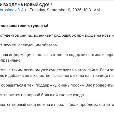
 ВХОДЕ НА НОВЫЙ СДО!!!
lies: 0
brosimov D.A.)
-
Tuesday, September 9, 2025, 10:31 AM
пользователи-студенты!
студентов сейчас возникает ряд ошибок при входе на новый
т звучать следующим образом:
енная информация о пользователе не содержит логина и адр
еправильно"
тель с таким логином уже существует на этом сайте. Если эт
ль и добавив ее в качестве связанного входа на странице н
обращаться в тех. поддержку, очень просим Вас проверить:
ествляется по первой большой кнопке входа.
ляется верный ввод логина и пароля (если проблема остаёт