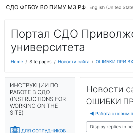
Skip to main content
СДО ФГБОУ ВО ПИМУ МЗ РФ
English (United States
Портал СДО Приволжс
университета
Home
Site pages
Новости сайта
ОШИБКИ ПРИ ВХ
Blocks
Skip ИНСТРУКЦИИ ПО РАБОТЕ В СДО (INSTRUCTIONS FOR
ИНСТРУКЦИИ ПО
Новости с
РАБОТЕ В СДО
(INSTRUCTIONS FOR
ОШИБКИ ПР
WORKING ON THE
SITE)
◀︎ Работа с новым
Display mode
ДЛЯ СОТРУДНИКОВ