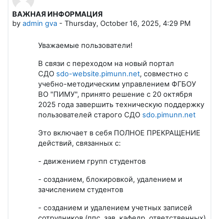
ВАЖНАЯ ИНФОРМАЦИЯ
Number of replies: 0
by
admin gva
-
Thursday, October 16, 2025, 4:29 PM
Уважаемые пользователи!
В связи с переходом на новый портал
СДО
sdo-website.pimunn.net
, совместно с
учебно-методическим управлением ФГБОУ
ВО "ПИМУ", принято решение
с 20 октября
2025 года
завершить техническую поддержку
пользователей старого СДО
sdo.pimunn.net
Это включает в себя ПОЛНОЕ ПРЕКРАЩЕНИЕ
действий, связанных с:
- движением групп студентов
- созданием, блокировкой, удалением и
зачислением студентов
- созданием и удалением учетных записей
сотрудников (ппс, зав. кафедр, ответственных)