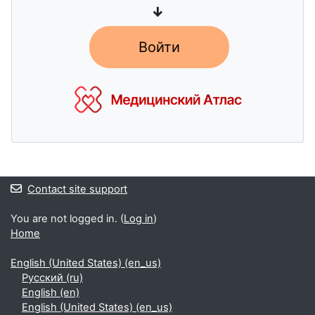
↓
Войти
Blocks
Contact site support
You are not logged in. (
Log in
)
Home
English (United States) ‎(en_us)‎
Русский ‎(ru)‎
English ‎(en)‎
English (United States) ‎(en_us)‎