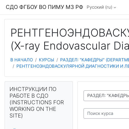
Перейти к основному содержанию
СДО ФГБОУ ВО ПИМУ МЗ РФ
Русский ‎(ru)‎
РЕНТГЕНОЭНДОВАСК
(X-ray Endovascular Di
В НАЧАЛО
КУРСЫ
РАЗДЕЛ: "КАФЕДРЫ" (DEPARTM
РЕНТГЕНОЭНДОВАСКУЛЯРНОЙ ДИАГНОСТИКИ И ЛЕЧЕНИЯ
Блоки
Пропустить ИНСТРУКЦИИ ПО РАБОТЕ В СДО (INSTRUCTIO
ИНСТРУКЦИИ ПО
РАБОТЕ В СДО
СПИСОК ДОСТУПНЫХ КАФЕДР И ТЕСТОВ
(INSTRUCTIONS FOR
WORKING ON THE
SITE)
Поиск курса