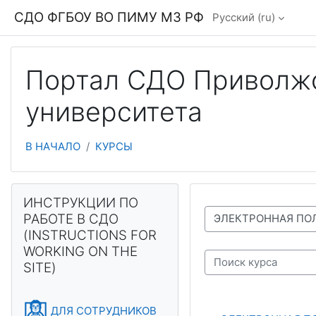
Перейти к основному содержанию
СДО ФГБОУ ВО ПИМУ МЗ РФ
Русский ‎(ru)‎
Портал СДО Приволжс
университета
В НАЧАЛО
КУРСЫ
Блоки
Пропустить ИНСТРУКЦИИ ПО РАБОТЕ В СДО (INSTRUCTIO
ИНСТРУКЦИИ ПО
РАБОТЕ В СДО
СПИСОК ДОСТУПНЫХ КАФЕДР И ТЕСТОВ
(INSTRUCTIONS FOR
WORKING ON THE
SITE)
Поиск курса
ДЛЯ СОТРУДНИКОВ