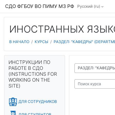
Перейти к основному содержанию
СДО ФГБОУ ВО ПИМУ МЗ РФ
Русский ‎(ru)‎
ИНОСТРАННЫХ ЯЗЫКОВ
В НАЧАЛО
КУРСЫ
РАЗДЕЛ: "КАФЕДРЫ" (DEPARTM
Блоки
Пропустить ИНСТРУКЦИИ ПО РАБОТЕ В СДО (INSTRUCTIO
ИНСТРУКЦИИ ПО
РАБОТЕ В СДО
СПИСОК ДОСТУПНЫХ КАФЕДР И ТЕСТОВ
(INSTRUCTIONS FOR
WORKING ON THE
SITE)
Поиск курса
ДЛЯ СОТРУДНИКОВ
ДЛЯ СТУДЕНТОВ