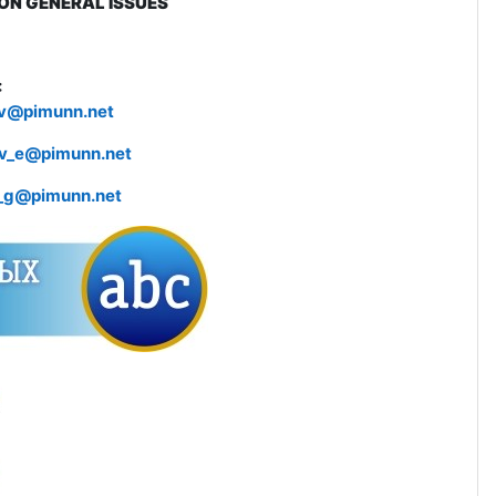
ON GENERAL ISSUES
:
_v@pimunn.net
v_e@pimunn.net
_g@pimunn.net