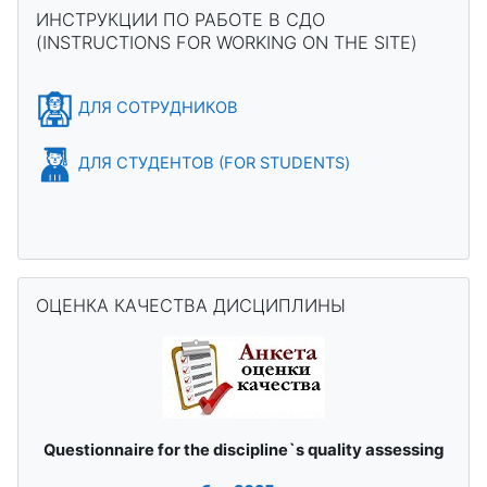
Блоки
Пропустить ИНСТРУКЦИИ ПО РАБОТЕ В СДО (INSTRUCTION
ИНСТРУКЦИИ ПО РАБОТЕ В СДО
(INSTRUCTIONS FOR WORKING ON THE SITE)
ДЛЯ СОТРУДНИКОВ
ДЛЯ СТУДЕНТОВ (FOR STUDENTS)
Пропустить ОЦЕНКА КАЧЕСТВА ДИСЦИПЛИНЫ
ОЦЕНКА КАЧЕСТВА ДИСЦИПЛИНЫ
quality assessing
Questionnaire for the discipline`s