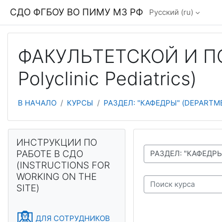
Перейти к основному содержанию
СДО ФГБОУ ВО ПИМУ МЗ РФ
Русский ‎(ru)‎
ФАКУЛЬТЕТСКОЙ И П
Polyclinic Pediatrics)
В НАЧАЛО
КУРСЫ
РАЗДЕЛ: "КАФЕДРЫ" (DEPARTM
Блоки
Пропустить ИНСТРУКЦИИ ПО РАБОТЕ В СДО (INSTRUCTIO
ИНСТРУКЦИИ ПО
РАБОТЕ В СДО
СПИСОК ДОСТУПНЫХ КАФЕДР И ТЕСТОВ
(INSTRUCTIONS FOR
WORKING ON THE
SITE)
Поиск курса
ДЛЯ СОТРУДНИКОВ