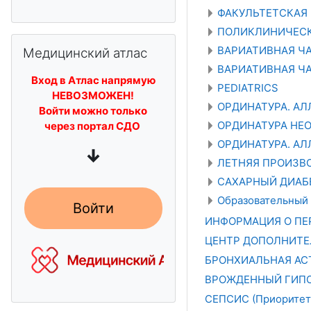
ФАКУЛЬТЕТСКАЯ
ПОЛИКЛИНИЧЕСК
Пропустить Медицинский атлас
ВАРИАТИВНАЯ ЧАС
Медицинский атлас
ВАРИАТИВНАЯ ЧАС
Вход в Атлас напрямую
PEDIATRICS
НЕВОЗМОЖЕН!
ОРДИНАТУРА. А
Войти можно только
ОРДИНАТУРА НЕ
через портал СДО
ОРДИНАТУРА. А
↓
ЛЕТНЯЯ ПРОИЗВО
САХАРНЫЙ ДИАБЕТ
Образовательный 
Войти
ИНФОРМАЦИЯ О ПЕР
ЦЕНТР ДОПОЛНИТЕ
БРОНХИАЛЬНАЯ АСТМ
ВРОЖДЕННЫЙ ГИПОТ
СЕПСИС (Приоритет 