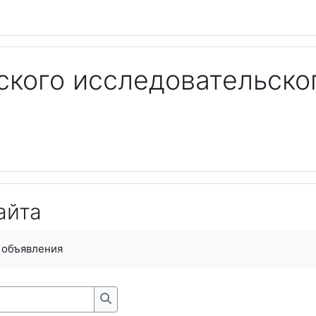
кого исследовательско
NS FOR WORKING ON THE SITE)
айта
я завершения
 объявления
Искать