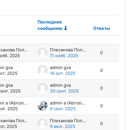
Последнее
сообщение
Ответы
Дейст
й
Плеханова Полина Сергеевна
Плеханова Полина Сергеевна
0
нояб. 2025
11 нояб. 2025
in gva
admin gva
0
окт. 2025
16 окт. 2025
in gva
admin gva
0
сент. 2025
30 сент. 2025
admin a (Abrosimov D.A.)
admin a (Abrosimov D.A.)
0
ент. 2025
9 сент. 2025
Плеханова Полина Сергеевна
Плеханова Полина Сергеевна
0
юл. 2025
9 июл. 2025