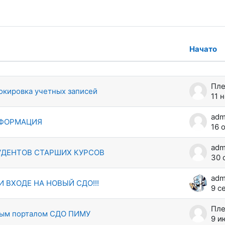
Начато
ждений. Показано 7 из 7 обсуждени
окировка учетных записей
11 
adm
ФОРМАЦИЯ
16 
adm
УДЕНТОВ СТАРШИХ КУРСОВ
30 
 ВХОДЕ НА НОВЫЙ СДО!!!
9 с
вым порталом СДО ПИМУ
9 и