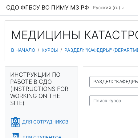
Перейти к основному содержанию
СДО ФГБОУ ВО ПИМУ МЗ РФ
Русский ‎(ru)‎
МЕДИЦИНЫ КАТАСТРОФ 
В НАЧАЛО
КУРСЫ
РАЗДЕЛ: "КАФЕДРЫ" (DEPARTM
Блоки
Пропустить ИНСТРУКЦИИ ПО РАБОТЕ В СДО (INSTRUCTIO
ИНСТРУКЦИИ ПО
РАБОТЕ В СДО
СПИСОК ДОСТУПНЫХ КАФЕДР И ТЕСТОВ
(INSTRUCTIONS FOR
WORKING ON THE
SITE)
Поиск курса
ДЛЯ СОТРУДНИКОВ
ДЛЯ СТУДЕНТОВ