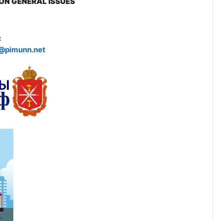
ON GENERAL ISSUES
:
@pimunn.net