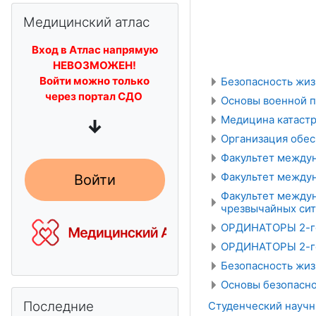
Пропустить Медицинский атлас
Медицинский атлас
Вход в Атлас напрямую
НЕВОЗМОЖЕН!
Войти можно только
Безопасность жиз
через портал СДО
Основы военной п
Медицина катастр
↓
Организация обес
Факультет междун
Факультет междун
Войти
Факультет между
чрезвычайных сит
ОРДИНАТОРЫ 2-го 
ОРДИНАТОРЫ 2-го 
Безопасность жиз
Основы безопасно
Пропустить Последние объявления
Последние
Студенческий науч