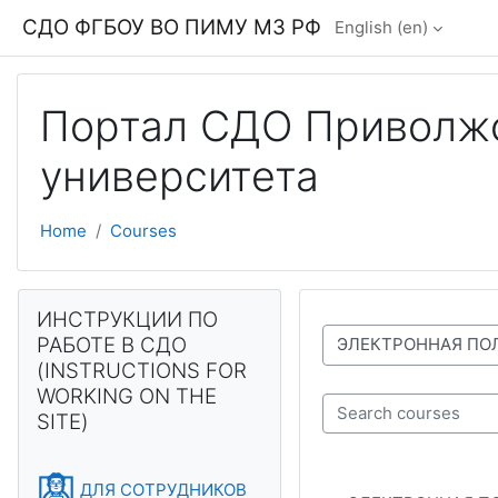
Skip to main content
СДО ФГБОУ ВО ПИМУ МЗ РФ
English ‎(en)‎
Портал СДО Приволжс
университета
Home
Courses
Blocks
Skip ИНСТРУКЦИИ ПО РАБОТЕ В СДО (INSTRUCTIONS FOR
ИНСТРУКЦИИ ПО
РАБОТЕ В СДО
Course categories
(INSTRUCTIONS FOR
WORKING ON THE
SITE)
Search courses
ДЛЯ СОТРУДНИКОВ