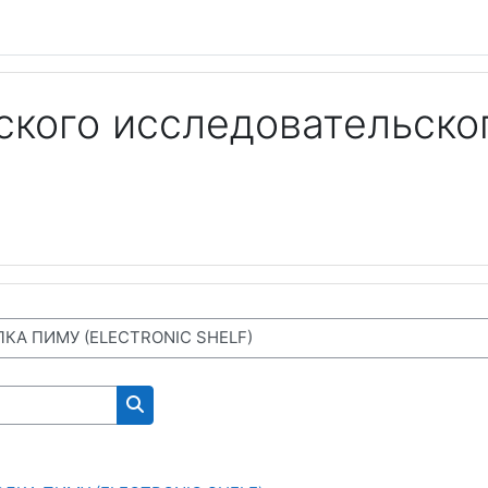
кого исследовательско
 WORKING ON THE SITE)
Search courses