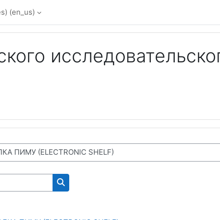
) ‎(en_us)‎
кого исследовательско
 WORKING ON THE SITE)
Search courses