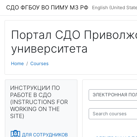
Skip to main content
СДО ФГБОУ ВО ПИМУ МЗ РФ
English (United States
Портал СДО Приволжс
университета
Home
Courses
Blocks
Skip ИНСТРУКЦИИ ПО РАБОТЕ В СДО (INSTRUCTIONS FOR
ИНСТРУКЦИИ ПО
РАБОТЕ В СДО
Course categories
(INSTRUCTIONS FOR
WORKING ON THE
SITE)
Search courses
ДЛЯ СОТРУДНИКОВ